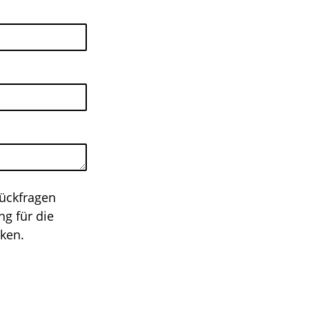
Rückfragen
ng für die
cken.