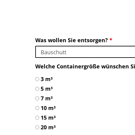
Was wollen Sie entsorgen?
*
Welche Containergröße wünschen S
3 m³
5 m³
7 m³
10 m³
15 m³
20 m³